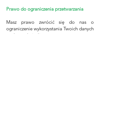
Prawo do ograniczenia przetwarzania
Masz prawo zwrócić się do nas o
ograniczenie wykorzystania Twoich danych
osobowych, jesli:
uważasz, że informacje są nieprawidłowe,
przetwarzamy dane niezgodne z prawem,
nie potrzebujemy już takich danych, ale
chcesz, abyśmy je zachowalina wypadek
roszczeń,
sprzeciwiasz sieę przetwarzaniu przezé nas
Twoich danych ze względu na prawnie
uzasadnione interesy i sprzeciw ten został
przez nas uznany.
Prawo do przenoszenia danych
Masz prawo zwrócić się do nas o
przeniesienie Twoich danych osobowych