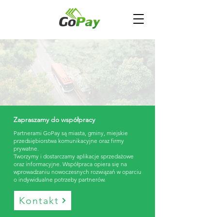
Zapraszamy do współpracy
Partnerami GoPay są miasta, gminy, miejskie
przedsiębiorstwa komunikacyjne oraz firmy
prywatne.
Tworzymy i dostarczamy aplikacje sprzedażowe
oraz informacyjne. Współpraca opiera się na
wprowadzaniu nowoczesnych rozwiązań w oparciu
o indywidualne potrzeby partnerów.
Kontakt